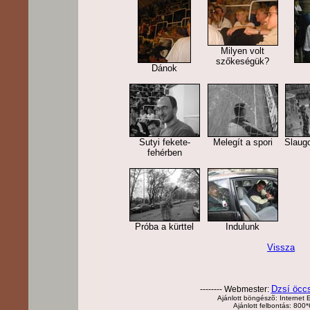
Milyen volt
szőkeségük?
Dánok
Sutyi fekete-
Melegít a spori
Slaug
fehérben
Próba a kürttel
Indulunk
Vissza
Dzsí öcc
-------- Webmester:
Ajánlott böngészõ: Internet E
Ajánlott felbontás: 800