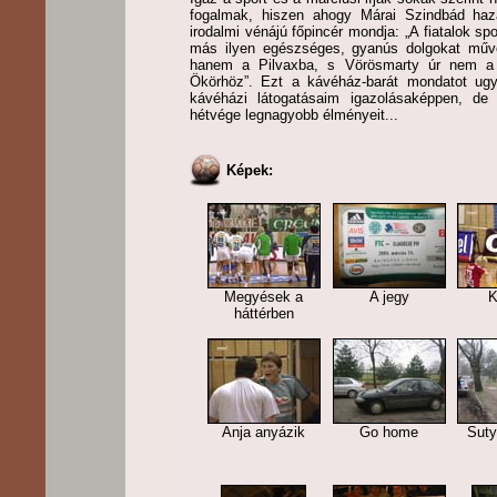
fogalmak, hiszen ahogy Márai Szindbád h
irodalmi vénájú főpincér mondja: „A fiatalok spo
más ilyen egészséges, gyanús dolgokat művel
hanem a Pilvaxba, s Vörösmarty úr nem a 
Ökörhöz”. Ezt a kávéház-barát mondatot u
kávéházi látogatásaim igazolásaképpen, de
hétvége legnagyobb élményeit...
Képek:
Megyések a
A jegy
K
háttérben
Anja anyázik
Go home
Suty