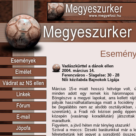
Esemén
Vadászkürttel a dánok ellen
2004. március 14.
Ferencváros - Slagelse: 30 - 28
Női kézilabda Bajnokok Ligája
Március 15-e miatt hosszú hétvége volt, 
minden adott egy remek kis háromnapos k
Böngészve a megyei lapokat, arra kellett ráj
pályák használhatatlansága miatt a fociidény
be (legalábbis nem az alsóbb osztályokban, 
szeretünk), a Fradi női kézisei pedig épp
közepén (vasárnap koradélután) játszotta
maradtunk.
Figyelem, a jövő héten már tényleg utazunk!
Szóval a meccs: Dzseki barátunkkal már a leg
félretettetünk két jegyet a sorsdöntő össze