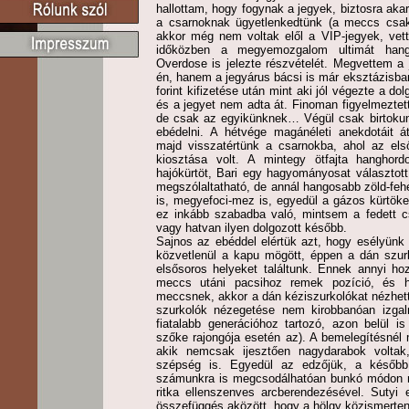
hallottam, hogy fogynak a jegyek, biztosra ak
a csarnoknak ügyetlenkedtünk (a meccs csak 
akkor még nem voltak elől a VIP-jegyek, vet
időközben a megyemozgalom ultimát hang
Overdose is jelezte részvételét. Megvettem a
én, hanem a jegyárus bácsi is már eksztázisba
forint kifizetése után mint aki jól végezte a do
és a jegyet nem adta át. Finoman figyelmeztet
de csak az egyikünknek… Végül csak birtokunk
ebédelni. A hétvége magánéleti anekdotáit át
majd visszatértünk a csarnokba, ahol az els
kiosztása volt. A mintegy ötfajta hangho
hajókürtöt, Bari egy hagyományosat választott
megszólaltatható, de annál hangosabb zöld-feh
is, megyefoci-mez is, egyedül a gázos kürtök
ez inkább szabadba való, mintsem a fedett c
vagy hatvan ilyen dolgozott később.
Sajnos az ebéddel elértük azt, hogy esélyünk 
közvetlenül a kapu mögött, éppen a dán szurk
elsősoros helyeket találtunk. Ennek annyi h
meccs utáni pacsihoz remek pozíció, és h
meccsnek, akkor a dán kéziszurkolókat nézhe
szurkolók nézegetése nem kirobbanóan izgalm
fiatalabb generációhoz tartozó, azon belül i
szőke rajongója esetén az). A bemelegítésnél
akik nemcsak ijesztően nagydarabok voltak
szépség is. Egyedül az edzőjük, a később 
számunkra is megcsodálhatóan bunkó módon mu
ritka ellenszenves arcberendezésével. Sutyi 
összefüggés aközött, hogy a hölgy közismerten