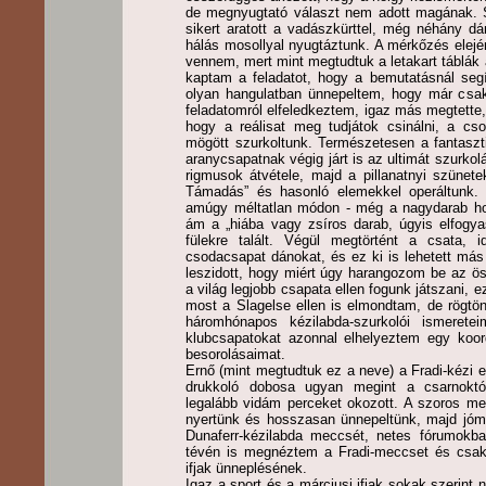
de megnyugtató választ nem adott magának. S
sikert aratott a vadászkürttel, még néhány dá
hálás mosollyal nyugtáztunk. A mérkőzés elején 
vennem, mert mint megtudtuk a letakart táblák al
kaptam a feladatot, hogy a bemutatásnál segí
olyan hangulatban ünnepeltem, hogy már csa
feladatomról elfeledkeztem, igaz más megtette, 
hogy a reálisat meg tudjátok csinálni, a cso
mögött szurkoltunk. Természetesen a fantaszt
aranycsapatnak végig járt is az ultimát szurkol
rigmusok átvétele, majd a pillanatnyi szünete
Támadás” és hasonló elemekkel operáltunk.
amúgy méltatlan módon - még a nagydarab horv
ám a „hiába vagy zsíros darab, úgyis elfogya
fülekre talált. Végül megtörtént a csata, 
csodacsapat dánokat, és ez ki is lehetett más 
leszidott, hogy miért úgy harangozom be az ö
a világ legjobb csapata ellen fogunk játszani, e
most a Slagelse ellen is elmondtam, de rögtö
háromhónapos kézilabda-szurkolói ismerete
klubcsapatokat azonnal elhelyeztem egy koord
besorolásaimat.
Ernő (mint megtudtuk ez a neve) a Fradi-kézi 
drukkoló dobosa ugyan megint a csarnoktól
legalább vidám perceket okozott. A szoros m
nyertünk és hosszasan ünnepeltünk, majd j
Dunaferr-kézilabda meccsét, netes fórumokba
tévén is megnéztem a Fradi-meccset és csak
ifjak ünneplésének.
Igaz a sport és a márciusi ifjak sokak szerint 