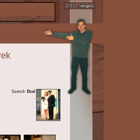
yek
Szerzõ:
Dzsí