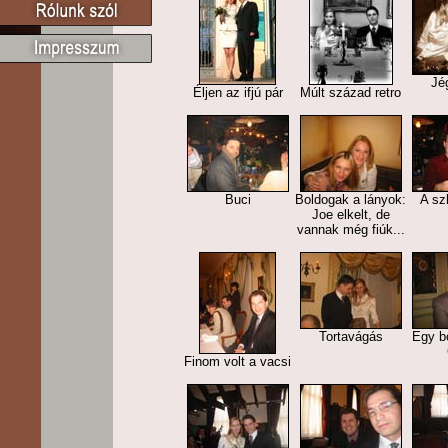
Jé
Éljen az ifjú pár
Múlt század retro
Buci
Boldogak a lányok:
A sz
Joe elkelt, de
vannak még fiúk...
Tortavágás
Egy bo
Finom volt a vacsi