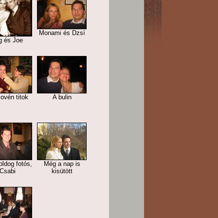
Monami és Dzsí
g és Joe
lovén titok
A bulin
ldog fotós,
Még a nap is
Csabi
kisütött