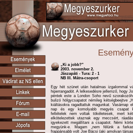
Esemén
„Ki a jobb?”
2003. november 2.
Jászapáti - Tura: 2 - 1
NB III. Mátra-csoport
Egy hét szünet után hatalmas izgalommal v
hiperrangadót. A lelkesedésre jellemző, hogy J
péntek este a London Soho nevű szorakozóh
bulizó hölgycsapatot némileg kétségbeejtve „H
kiáltásokra ragadtattuk magunkat. Vasárnap el
nap és egy komolyabb megyés csapat ké
feltételek nem voltak tökéletesek, mert k
elkötelezettek utaznak egy meccsért, ráadá
igyekezett megállítani a csapatot. Némi körte
megyünk-e. Magam „nem félünk a farkast
frappánsabb volt Joe Bácsi (aki amolyan társasá