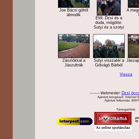
Joe Bácsi gólról
A megy
álmodik
Elől: Dzsí és a
duda, mögötte:
Sutyi és a szotyi
Zászlókkal a
Sutyi visszatér a
Jászap
Jászultrák
Gólvágó Bárból
Vissza
Dzsí öcc
-------- Webmester:
Ajánlott böngészõ: Internet E
Ajánlott felbontás: 800
Támogatóink: