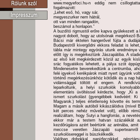
www.megyefoci.hu-n eddig nem csillogtatt
fogalmazott:
„Lehet eső, hó, vagy sár,
megyeszurker nem hátrál,
ott van minden rangadón,
beszámol a honlapon.”
A buzdító rigmustól erőre kapva gyülekezett a 
nagyot dobott, hogy az utolsónak megérkező Ba
Bácsi már éktelen hangerővel fújta a dudáj
Budapestről kivergődni ekkora feladat is leh
tábla már mintegy egyórás utunk eredménye 
előtt így is megérkeztünk Jászapátiba. A stad
az első két megkérdezett közül az egyik kis
srác fogyatékos lehetett, a pálya szót éppúg
Mindenesetre beverekedtünk a centrumba, aho
felé igyekvő kerékpárok miatt nyert ügyünk vol
történő megérkezésünkhöz kötődik és a nap há
vidámsággal töltött el engem. A rendkívü
leparkoltunk, a helyi szurkolók komolyabb
elementáris üvöltéssel kérdezte, hogy „Ki a 
ismert szurkolást (gyengébbek kedvéért: K
Magyarok.) teljes értetlenség követte és ter
Magam a másik autóból kikászálódva (mivel Bar
két perces nehéz művelet volt), előbb rém
realizáltam, hogy Sutyi a hangforrás, a neveté
ekkor már a testem hatvan százalékát az
kezdőrúgásra azért beértünk az arénába, amit
meccse veretlen Jászapáti superteamrő
szurkolósereggel is büszkélkedik.
Valóban dobokkal, papírfecnikkel, pénztár