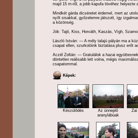
majd 15 m-ről, a jobb kapufa tövéhez helyezte a
Mindkét gárda dicséretet érdemel, mert az utols
nyílt sisakkal, győzelemre játszott, így izgalma
a közönség.
Jók: Tajti, Kiss, Horváth, Kaszás, Vígh, Szamosi
László István: — A mély talajú pályán ma a kü
csapat ellen, szurkolóink biztatása plusz erőt 
Aczél Zoltán: — Gratulálok a hazai együttesn
döntetlen reálisabb lett volna, mégis maximáli
csapatommal.
Képek:
Készülődés
Az ünneplő
Zai
aranylábúak