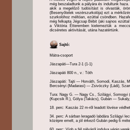
még beszaladtunk a pályára és indultunk haza
akik a megelőző tudósítást is olvasták, örö
(Besenyőtelek vezérszurkolója) ezt a mérkőzé
szurkolóhoz méltóan, ezúttal csöndben. Hazaf
még felkapta Jégcsap Bébit (aki sajnos ezútta
a Viktória Étteremben kielemeztük a meccs
dicséretes aktivitását, utána hazatértünk.
Sajtó:
Mátra-csoport
Jászapáti—Tura 2-1 (1-1)
Jászapáti 800 n., v.: Tóth
Jászapáti: Tajti — Horváth, Somodi, Kaszás, M
Bercsényi (Madarasi) — Zsivóczky (Ládi), Szam
Tura: Nagy G. — Nagy Cs., Szilágyi, Somogyi (L
(Kupcsik R.), Gólya (Takács), Gubán — Sukaly,
18. perc: Kaszás 22 m-ről leadott lövése védhete
34. perc: A sárban leragadó labdára Szilágyi le
középre emelt, a jól érkező Gubán pedig 6 méter
60. perc: Vígh a fél pályáról indulva végig ver