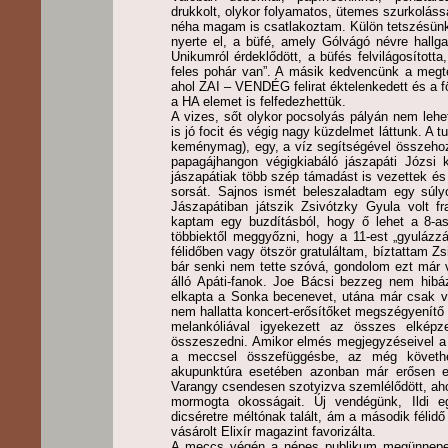
drukkolt, olykor folyamatos, ütemes szurkolás
néha magam is csatlakoztam. Külön tetszésünket
nyerte el, a büfé, amely Gólvágó névre hallg
Unikumról érdeklődött, a büfés felvilágosította
feles pohár van”. A másik kedvencünk a megté
ahol ZAI – VENDÉG felirat éktelenkedett és a 
a HA elemet is felfedezhettük.
A vizes, sőt olykor pocsolyás pályán nem lehet
is jó focit és végig nagy küzdelmet láttunk. A tu
keménymag), egy, a víz segítségével összehoz
papagájhangon végigkiabáló jászapáti Józsi
jászapátiak több szép támadást is vezettek és
sorsát. Sajnos ismét beleszaladtam egy súly
Jászapátiban játszik Zsivótzky Gyula volt fra
kaptam egy buzdításból, hogy ő lehet a 8-
többiektől meggyőzni, hogy a 11-est „gyulázz
félidőben vagy ötször gratuláltam, bíztattam Z
bár senki nem tette szóvá, gondolom ezt már 
álló Apáti-fanok. Joe Bácsi bezzeg nem hibáz
elkapta a Sonka becenevet, utána már csak ve
nem hallatta koncert-erősítőket megszégyenít
melankóliával igyekezett az összes elkép
összeszedni. Amikor elmés megjegyzéseivel a 
a meccsel összefüggésbe, az még követh
akupunktúra esetében azonban már erősen e
Varangy csendesen szotyizva szemlélődött, ah
mormogta okosságait. Új vendégünk, Ildi e
dicséretre méltónak talált, ám a második félidő
vásárolt Elixír magazint favorizálta.
A meccs végén a népes publikum megünnepelte