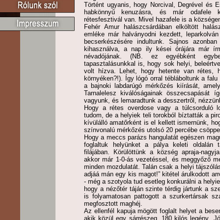
Történt ugyanis, hogy Norcival, Degrével és E
habkönnyű kenuzásra, és már odafele ki
rétesfesztivál van. Mivel hazafele is a községen
Fehér Amur halászcsárdában elköltött halászlé
emléke már halványodni kezdett, leparkolván
becserkészésére indultunk. Sajnos azonban a
kihasználva, a nap ily kései órájára már ír
névadójának. (NB. ez egyébként egy
tapasztalásunkkal is, hogy sok helyi, beleértve
volt hízva. Lehet, hogy hetente van rétes, h
környéken?!). Így lógó orral tébláboltunk a falu
a bajnoki labdarúgó mérkőzés kiírását, amely
Tarnalelesz kiválóságainak összecsapását íg
vagyunk, és lemaradtunk a desszertről, nézzünk
Hogy a rétes overdose vagy a túlcsorduló lo
tudom, de a helyiek teli torokból bíztatták a pi
kívülálló amatőrként is el kellett ismernünk, h
színvonalú mérkőzés utolsó 20 percébe csöppe
Hogy a meccs parázs hangulatát egészen magun
foglaltuk helyünket a pálya keleti oldalán t
filájában. Körülöttünk a község apraja-nagyj
akkor már 1-0-ás vezetéssel, és meggyőző me
minden mozdulatát. Talán csak a helyi tájszólá
adjáá mán egy kis magot!” kitétel árulkodott arró
- még a szotyola tud esetleg konkurálni a helyi
hogy a nézőtér táján szinte térdig jártunk a s
is folyamatosan pattogott a szurkertársak szá
megfosztott maghéj.
Az ellenfél kapuja mögött foglalt helyet a bes
akik közül egy sárrészeg, 180 kilós legény „J