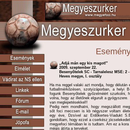
Esemén
„Adjá mán egy kis magot!”
2009. szeptember 22.
Besenyőtelek SC - Tarnalelesz MSE: 2 -
Heves megye, I. osztály
Ha ma reggel valaki azt mondja, hogy délután
futballmérkőzésen, szotyizáporban, a helyi B
fogunk Besenyőtelek győzelméért szurkolni, h
volna, hogy az illetőnek elgurult a gyógyszere. 
van meglepetésekkel!!
Pedig nem mondhatni, hogy megszállott meg
sőt foci meccsen is kb négyszer voltam élete
egy éve, Dzsível az Erdőkertes-Viadukt S.
gondoltam, hogy ezzel a cserkész jócselekedet
megyefoci témában le is tudtam. Ám ez a kora
mégis átírta a terveket.