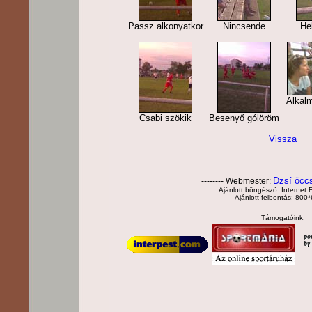
Passz alkonyatkor
Nincsende
Hel
Alkalm
Csabi szökik
Besenyő gólöröm
Vissza
Dzsí öcc
-------- Webmester:
Ajánlott böngészõ: Internet E
Ajánlott felbontás: 800
Támogatóink: