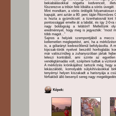
bekiabálásokkal nógatta kedvenceit, ille
fűszerezve a tribün felé lóbálta a sörös üvegét.
Mint mondtam, a vörös ördögök folyamatosan ny
kapuját, ami aztán a 80. perc táján Rézműves 
is hozta a gyümölcsét: a tizenhatosnál kint 
pontossággal emelte át a labdát, és így 2-0-ra 
nagy boldogság a lelátón!! Mellettünk oly
eredménnyel, hogy meg is jegyezték: ”most m
több magot...”
Sajnos a helyiek szempontjából a meccs 
kellemetlen meglepetést, ami, ha a mérkőzésr
is, a gólarányt kedvezőtlenül befolyásolta. A m
kipcsak-török nyelvet beszélő honfoglalás ko
már valószínűleg a zuhanyozóban jártak fejben
leleszi kontrából, ami szinte az egyetlen
vendégtámadás volt, szépíteni tudtak a vizitoro
A mérkőzés krónikájához tartozik még, hogy a 
lekászálódó, komolyabb súlykihívásokkal b
tenyérnyi helyen kiszakadt a harisnyája a cs
férfiakból álló besenyő sereg nagy megelégedés
Képek: