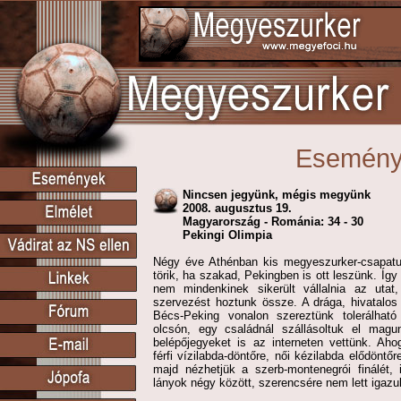
Esemén
Nincsen jegyünk, mégis megyünk
2008. augusztus 19.
Magyarország - Románia: 34 - 30
Pekingi Olimpia
Négy éve Athénban kis megyeszurker-csapat
törik, ha szakad, Pekingben is ott leszünk. Így i
nem mindenkinek sikerült vállalnia az utat
szervezést hoztunk össze. A drága, hivatalos
Bécs-Peking vonalon szereztünk tolerálható 
olcsón, egy családnál szállásoltuk el mag
belépőjegyeket is az interneten vettünk. Ahog
férfi vízilabda-döntőre, női kézilabda elődöntő
majd nézhetjük a szerb-montenegrói finálét,
lányok négy között, szerencsére nem lett igazu