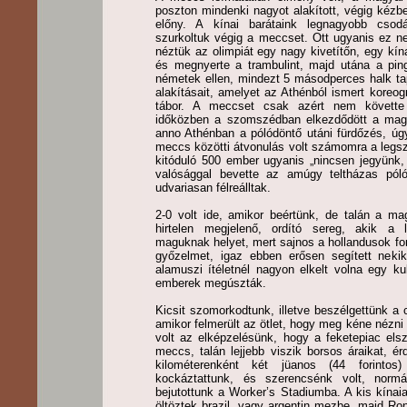
poszton mindenki nagyot alakított, végig kézb
előny. A kínai barátaink legnagyobb csodál
szurkoltuk végig a meccset. Ott ugyanis ez n
néztük az olimpiát egy nagy kivetítőn, egy kína
és megnyerte a trambulint, majd utána a pin
németek ellen, mindezt 5 másodperces halk t
alakításait, amelyet az Athénból ismert koreogr
tábor. A meccset csak azért nem követt
időközben a szomszédban elkezdődött a magya
anno Athénban a pólódöntő utáni fürdőzés, úg
meccs közötti átvonulás volt számomra a legsz
kitóduló 500 ember ugyanis „nincsen jegyünk,
valósággal bevette az amúgy teltházas pól
udvariasan félreálltak.
2-0 volt ide, amikor beértünk, de talán a ma
hirtelen megjelenő, ordító sereg, akik a 
maguknak helyet, mert sajnos a hollandusok fo
győzelmet, igaz ebben erősen segített nekik
alamuszi ítéletnél nagyon elkelt volna egy k
emberek megúszták.
Kicsit szomorkodtunk, illetve beszélgettünk a c
amikor felmerült az ötlet, hogy meg kéne nézni a
volt az elképzelésünk, hogy a feketepiac els
meccs, talán lejjebb viszik borsos áraikat, 
kilométerenként két jüanos (44 forintos
kockáztattunk, és szerencsénk volt, normá
bejutottunk a Worker’s Stadiumba. A kis kínai
öltöztek brazil, vagy argentin mezbe, majd Ro