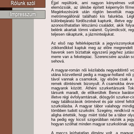
Éjjel repültünk, ami nagyon kényelmes volt
elemózsiák, az ülésbe épített képernyőn filme
Megérkezésünk után rögtön bevettük mag
metrómegállónál található kis falunkba. Lég
különbejáratú fürdőszobát kaptunk, illetve eg
azonosíthatatlan létszámú családot, akik fol
belénk akartak tömni valamit. Gyümölcsöt, regge
teljesen rákaptunk, a jázminteájukat.
Az első nap feltérképeztük a jegyviszonyokat
zökkenőkkel kaptuk meg az előre megrendelt j
haverok sem bíztattak egyszerű jegyhez jutás
merre van a feketepiac. Szerencsére azután s
sehová.
A magyar-román női kézilabda negyeddöntő vol
utána közvetlenül pedig a magyar-holland női 
távol vannak a csarnokok, így elsőre csak a 
remek döntésnek bizonyult. A csarnokba érve
magyarok között. Athéni szurkertársunk Toki
társunk maradt, de előkerültek Bence baráto
illetve régi évfolyamtársak, diósgyőri szurker-
nagy találkozások örömével és pár sörrel felt
szurkolásba. A magyar tábor valahogy mindig
tömbben tudott szurkolni. Szegény, rendkívül 
aligha értették, hogy miért tódul be a tábor ol
ha pedig egy kicsit szigorúbban nézték a jeg
hogyan szólhat minden magyar szurkolónak ugy
A meccs leírhatatlan élmény volt, a magyar