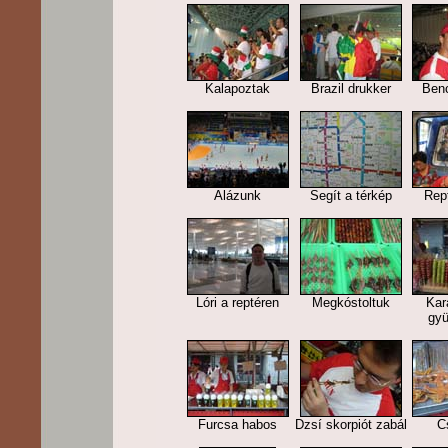
Kalapoztak
Brazil drukker
Benc
Alázunk
Segít a térkép
Rept
Lóri a reptéren
Megkóstoltuk
Kar
gy
Furcsa habos
Dzsí skorpiót zabál
C