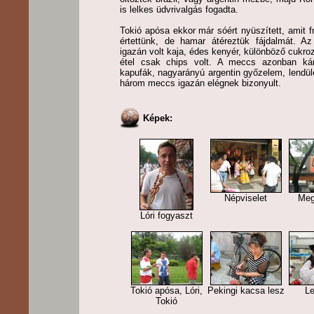
is lelkes üdvrivalgás fogadta.
Tokió apósa ekkor már sóért nyüszített, amit
értettünk, de hamar átéreztük fájdalmát. Az
igazán volt kaja, édes kenyér, különböző cukroz
étel csak chips volt. A meccs azonban kár
kapufák, nagyarányú argentin győzelem, lendület
három meccs igazán elégnek bizonyult.
Képek:
Népviselet
Meg
Lóri fogyaszt
Tokió apósa, Lóri,
Pekingi kacsa lesz
L
Tokió