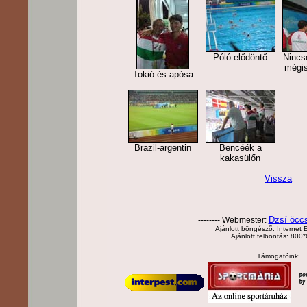
Póló elődöntő
Nincs
mégi
Tokió és apósa
Brazil-argentin
Bencéék a
kakasülőn
Vissza
Dzsí öcc
-------- Webmester:
Ajánlott böngészõ: Internet E
Ajánlott felbontás: 800
Támogatóink: